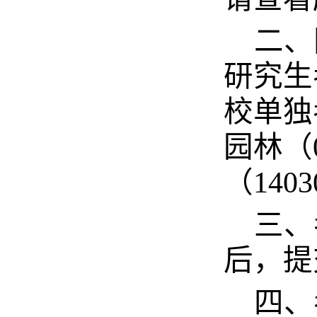
二、
研究生
校单独
园林（0
（14
三、
后，提
四、